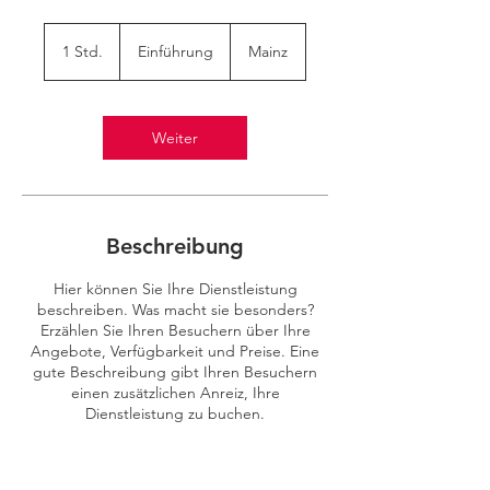
Einführung
1 Std.
1
Einführung
Mainz
S
t
d
Weiter
Beschreibung
Hier können Sie Ihre Dienstleistung
beschreiben. Was macht sie besonders?
Erzählen Sie Ihren Besuchern über Ihre
Angebote, Verfügbarkeit und Preise. Eine
gute Beschreibung gibt Ihren Besuchern
einen zusätzlichen Anreiz, Ihre
Dienstleistung zu buchen.